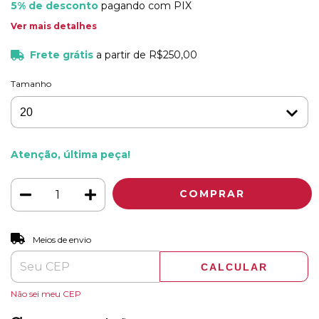
5% de desconto
pagando com PIX
Ver mais detalhes
Frete grátis
a partir de
R$250,00
Tamanho
Atenção, última peça!
ALTERAR CEP
Entregas para o CEP:
Meios de envio
CALCULAR
Não sei meu CEP