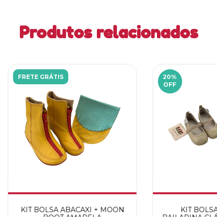
Produtos relacionados
FRETE GRÁTIS
20
%
OFF
KIT BOLSA ABACAXI + MOON
KIT BOLSA